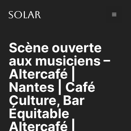
Skip
to
Menu
content
Scène ouverte
aux musiciens –
Altercafé |
Nantes | Café
Culture, Bar
Équitable
Altercafé |