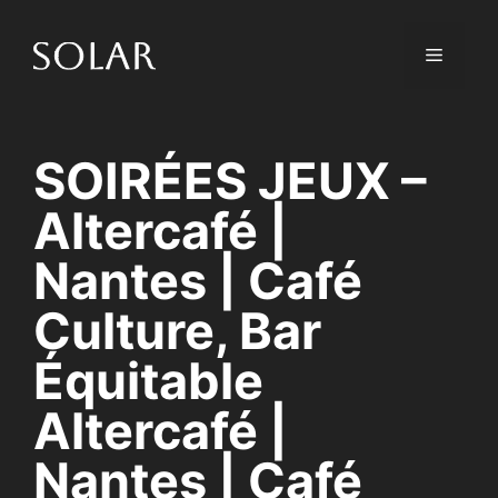
Skip
to
Menu
content
SOIRÉES JEUX –
Altercafé |
Nantes | Café
Culture, Bar
Équitable
Altercafé |
Nantes | Café