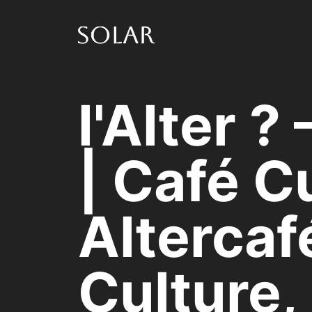
Skip
to
content
l'Alter ?
| Café C
Altercaf
Culture,