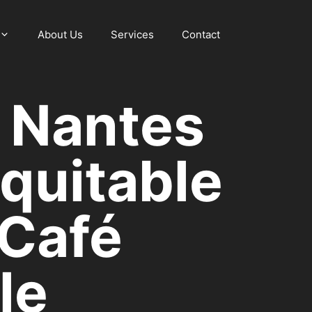
About Us
Services
Contact
 | Nantes
Équitable
 Café
le