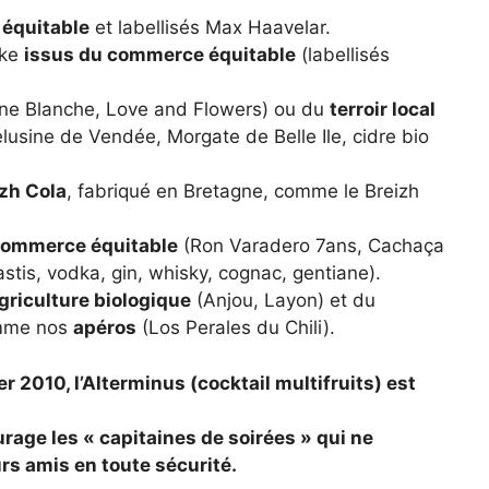
 équitable
et labellisés Max Haavelar.
ake
issus du commerce équitable
(labellisés
ine Blanche, Love and Flowers) ou du
terroir local
usine de Vendée, Morgate de Belle Ile, cidre bio
zh Cola
, fabriqué en Bretagne, comme le Breizh
 commerce équitable
(Ron Varadero 7ans, Cachaça
stis, vodka, gin, whisky, cognac, gentiane).
agriculture biologique
(Anjou, Layon) et du
omme nos
apéros
(Los Perales du Chili).
er 2010, l’Alterminus (cocktail multifruits) est
urage les « capitaines de soirées » qui ne
rs amis en toute sécurité.