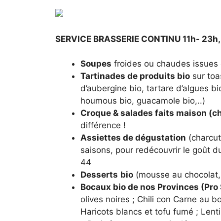
SERVICE BRASSERIE CONTINU 11h- 23h,
Soupes
froides ou chaudes issues
Tartinades de produits bio
sur toas
d’aubergine bio, tartare d’algues bio
houmous bio, guacamole bio,..)
Croque & salades faits maison (ch
différence !
Assiettes de dégustation
(charcut
saisons, pour redécouvrir le goût d
44
Desserts
bio
(mousse au chocolat, 
Bocaux bio de nos Provinces (Pro 
olives noires ; Chili con Carne au b
Haricots blancs et tofu fumé ; Len