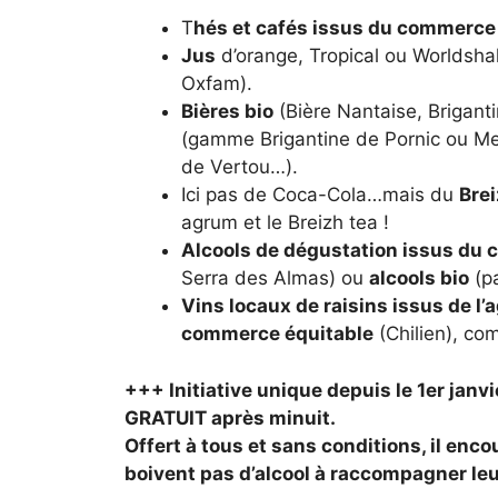
T
hés et cafés issus du commerce
Jus
d’orange, Tropical ou Worldsh
Oxfam).
Bières
bio
(Bière Nantaise, Brigant
(gamme Brigantine de Pornic ou Mel
de Vertou…).
Ici pas de Coca-Cola…mais du
Brei
agrum et le Breizh tea !
Alcools de dégustation issus du
Serra des Almas) ou
alcools bio
(pa
Vins locaux de raisins issus de l’
commerce équitable
(Chilien), c
+++ Initiative unique depuis le 1er janvi
GRATUIT après minuit.
Offert à tous et sans conditions, il enco
boivent pas d’alcool à raccompagner leu