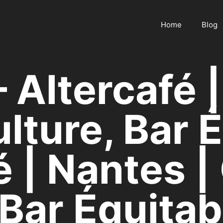
Home
Blog
 – Altercafé
ulture, Bar 
é | Nantes |
 Bar Équitab