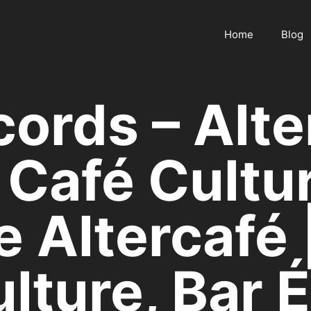
Home
Blog
cords – Alte
 Café Cultur
e Altercafé
ulture, Bar 