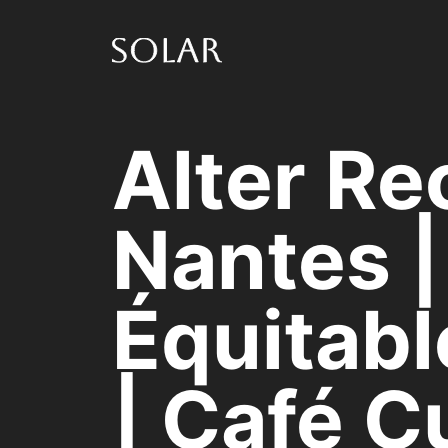
Skip
to
content
Alter Re
Nantes |
Équitabl
| Café C